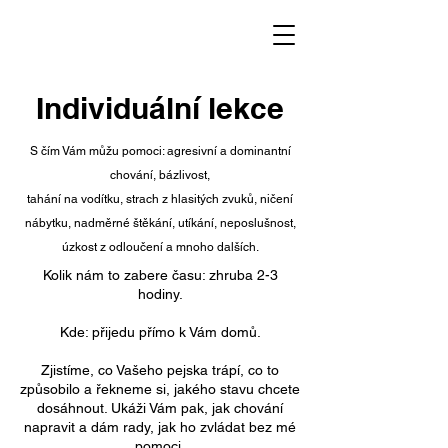
Individuální lekce
S čím Vám můžu pomoci: agresivní a dominantní
chování, bázlivost,
tahání na vodítku, strach z hlasitých zvuků, ničení
nábytku, nadměrné štěkání, utíkání, neposlušnost,
úzkost z odloučení a mnoho dalších.
Kolik nám to zabere času: zhruba 2-3
hodiny.
Kde: přijedu přímo k Vám domů.
Zjistíme, co Vašeho pejska trápí, co to
způsobilo a řekneme si, jakého stavu chcete
dosáhnout. Ukáži Vám pak, jak chování
napravit a dám rady, jak ho zvládat bez mé
pomoci.