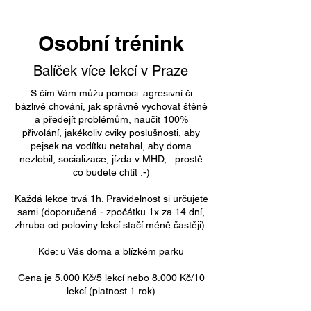
Osobní trénink
Balíček více lekcí v Praze
S čím Vám můžu pomoci: agresivní či
bázlivé chování, jak správně vychovat štěně
a předejít problémům, naučit 100%
přivolání, jakékoliv cviky poslušnosti, aby
pejsek na vodítku netahal, aby doma
nezlobil, socializace, jízda v MHD,...prostě
co budete chtít :-)
Každá lekce trvá 1h. Pravidelnost si určujete
sami (doporučená - zpočátku 1x za 14 dní,
zhruba od poloviny lekcí stačí méně častěji).
Kde: u Vás doma a blízkém parku
Cena je 5.000 Kč/5 lekcí nebo 8.000 Kč/10
lekcí (platnost 1 rok)